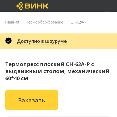
Главная
→
Термооборудование
→
CH-62A-P
Доступно в шоуруме
Термопресс плоский CH-62A-P с
выдвижным столом, механический,
60*40 см
Заказать