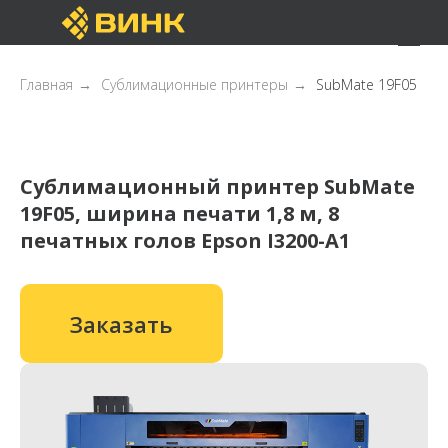
Главная
→
Сублимационные принтеры
→
SubMate 19F05
Cублимационный принтер SubMate
19F05, ширина печати 1,8 м, 8
печатных голов Epson I3200-A1
Заказать