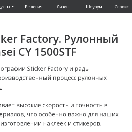
укты
Решения
Лизинг
Шоурум
Сервис
ker Factory. Рулонный
nsei CY 1500STF
ографии Sticker Factory
и рады
роизводственный процесс рулонных
F
.
вает высокие скорость и точность в
ериалов, что особенно важно для наших
изготовлении наклеек и стикеров.